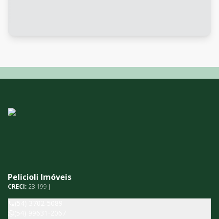
Pelicioli Imóveis
CRECI:
28.199-J
(54) 3702-5089
(54) 99631-2067