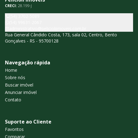
CRECI:
28.199-J
(54) 3702-5089
(54) 99631-2067
administrativo@pelicioliimoveis.com.br
Rua General Cândido Costa, 173, sala 02, Centro, Bento
Gonçalves - RS - 95700128
Navegação rápida
Home
Sobre nós
Buscar imóvel
Anunciar imóvel
Contato
Suporte ao Cliente
Favoritos
Comparar