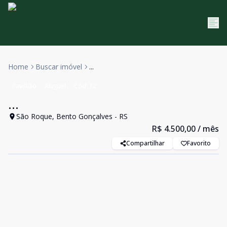
Home
Buscar imóvel
...
Pavilhão
Aluguel
Cód:
12
...
São Roque, Bento Gonçalves - RS
R$ 4.500,00
/ mês
Compartilhar
Favorito