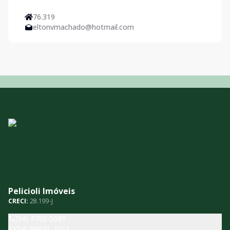
76.319
eltonvmachado@hotmail.com
Pelicioli Imóveis
CRECI:
28.199-J
(54) 3702-5089
(54) 99631-2067