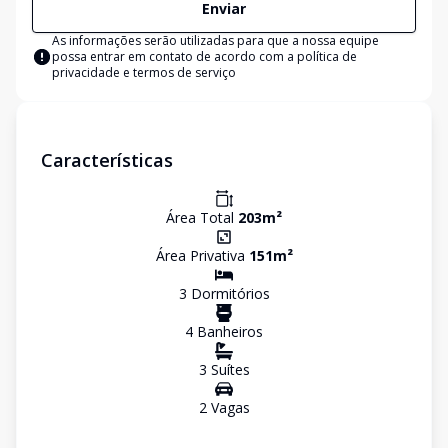
Enviar
As informações serão utilizadas para que a nossa equipe
possa entrar em contato de acordo com a
política de
privacidade e termos de serviço
Características
Área Total
203
m²
Área Privativa
151
m²
3
Dormitório
s
4
Banheiro
s
3
Suíte
s
2
Vaga
s