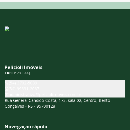
Pelicioli Imóveis
CRECI:
28.199-J
(54) 3702-5089
(54) 99631-2067
administrativo@pelicioliimoveis.com.br
Rua General Cândido Costa, 173, sala 02, Centro, Bento
Gonçalves - RS - 95700128
Navegação rápida