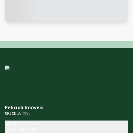
Pelicioli Imóveis
CRECI:
28.199-J
(54) 3702-5089
(54) 99631-2067