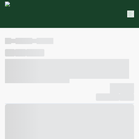
----
----- -----
----- -----
----
-----
---- ------
----- ----- -- ------ ---- ---- -- ----- ----- -----
--- ------
----- ----- -- ------ ----- ----- -- ------
-------------
Compartilhar
Favorito